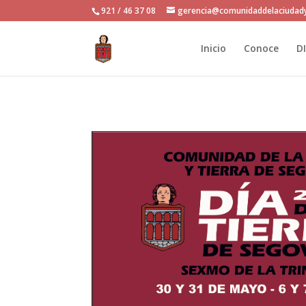
921 / 46 37 08
gerencia@comunidaddelaciudady
Inicio
Conoce
D