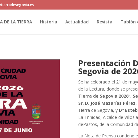
tierradesegovia.es
IA DE LA TIERRA
Historia
Actualidad
Revista
Tablón 
Presentación Dí
Segovia de 202
Se ha celebrado el 21 de mayo
de la Lectura, donde se pres
Tierra de Segovia 2026”, S
Sr.
D. José Mazarías Pérez
,
Tierra de Segovia, y
Dª Esteb
La Trinidad, Alcalde de Villos
dePastos, de la Comunidad de 
La Nota de Prensa contiene e