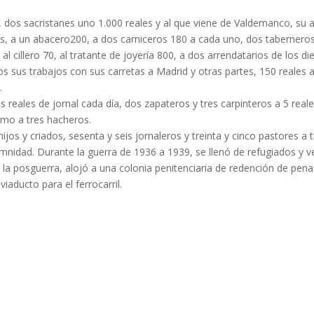
s, dos sacristanes uno 1.000 reales y al que viene de Valdemanco, su
, a un abacero200, a dos carniceros 180 a cada uno, dos taberneros 
 al cillero 70, al tratante de joyería 800, a dos arrendatarios de los 
 sus trabajos con sus carretas a Madrid y otras partes, 150 reales 
.
res reales de jornal cada día, dos zapateros y tres carpinteros a 5 real
ismo a tres hacheros.
jos y criados, sesenta y seis jornaleros y treinta y cinco pastores a tr
mnidad. Durante la guerra de 1936 a 1939, se llenó de refugiados y 
n la posguerra, alojó a una colonia penitenciaria de redención de pen
iaducto para el ferrocarril.