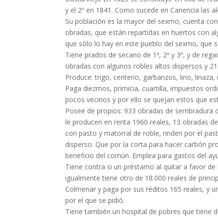
y el 2º en 1841. Como sucede en Canencia las alc
Su población es la mayor del sexmo, cuenta con 3
obradas, que están repartidas en huertos con alg
que sólo lo hay en este pueblo del sexmo, que so
Tiene prados de secano de 1ª, 2ª y 3ª, y de rega
obradas con algunos robles altos dispersos y 215
Produce: trigo, centeno, garbanzos, lino, linaza,
Paga diezmos, primicia, cuartilla, impuestos ord
pocos vecinos y por ello se quejan estos que e
Posee de propios: 933 obradas de sembradura de
le producen en renta 1960 reales, 13 obradas de 
con pasto y matorral de roble, rinden por el pa
disperso. Que por la corta para hacer carbón pr
beneficio del común. Emplea para gastos del a
Tiene contra si un préstamo al quitar a favor de
igualmente tiene otro de 18.000 reales de princi
Colmenar y paga por sus réditos 165 reales, y u
por el que se pidió.
Tiene también un hospital de pobres que tiene de