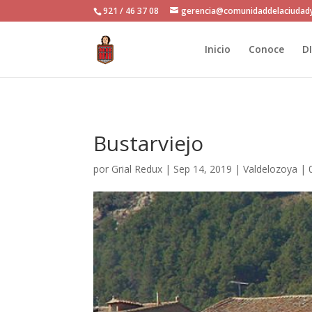
921 / 46 37 08
gerencia@comunidaddelaciudady
Inicio
Conoce
D
Bustarviejo
por
Grial Redux
|
Sep 14, 2019
|
Valdelozoya
|