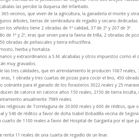
abalas las percibe la duquesa del Infantado.
65 vecinos, que viven de la agricultura, la ganadería el monte y otra
unos árboles, tierras de sembradura de regadío y secano dedicadas al 
n los viñedos tiene 2 obradas de 1ª calidad, 37 de 2ª y 207 de 3ª.
dío de 1ª y 2ª, eras que sirven para la faena de trilla, 2 obradas de 
0 obradas de peñascales y tierra infructífera.
 mosto, hierba y hortaliza.
inarios y extraordinarios a S.M. alcabalas y otros impuestos como el
stán muy gravados.
 las tres calidades, que en arrendamiento le producen 1067 reales, 
eras, 1 obrada y tres cuartas de pozas para cocer el lino, 450 obrad
sto sobrante para el ganado de los forasteros 3022 reales y 25 marav
oducen de catorce en catorce años 150 reales, 2150 de tierra incult
yuntamiento anualmente 7989 reales.
 las religiosas de Torrelaguna de 20.000 reales y 600 de réditos, que 
pal y 540 de réditos a favor de doña Isabel Bobadilla vecina de Segov
n cuarto de 1100 reales a favor del Hospital de Garganta por el que p
 renta 11 reales de una cuarta de regadío de un linar.