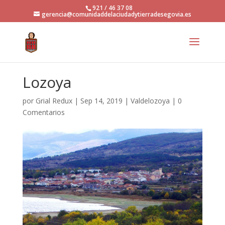
921 / 46 37 08
gerencia@comunidaddelaciudadytierradesegovia.es
Lozoya
por
Grial Redux
|
Sep 14, 2019
|
Valdelozoya
|
0
Comentarios